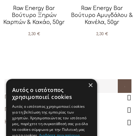
Raw Energy Bar
Raw Energy Βar
Βούτυρο Ξηρών
Βούτυρο Αμυγδάλου &
Καρπών & Κακάο, 50gr
Κανέλα, 50gr
2,30 €
2,30 €
×
Αυτός ο ιστότοπος
χρησιμοποιεί cookies

Πληροφορίες καταστήματος
Αυτός ο ιστότοπος χρησιμοποιεί cookies

Προϊόντα
για τη βελτίωση της εμπειρίας των
χρηστών. Χρησιμοποιώντας τον ιστότοπό

Η εταιρία μας
μας, παρέχετε τη συγκατάθεσή σας για όλα
τα cookies σύμφωνα με την Πολιτική μας
για τα cookies.
Διαβάστε περισσότερα