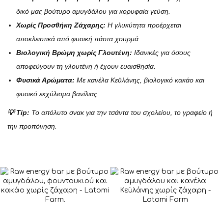
δικό μας βούτυρο αμυγδάλου για κορυφαία γεύση.
Χωρίς Προσθήκη Ζάχαρης:
Η γλυκύτητα προέρχεται
αποκλειστικά από φυσική πάστα χουρμά.
Βιολογική Βρώμη χωρίς Γλουτένη:
Ιδανικές για όσους
αποφεύγουν τη γλουτένη ή έχουν ευαισθησία.
Φυσικά Αρώματα:
Με κανέλα Κεϋλάνης, βιολογικό κακάο και
φυσικό εκχύλισμα βανίλιας.
((TITLE))
ΣΎΝΔΕΣΗ
((MODALTITLE))
💡 Tip:
Το απόλυτο σνακ για την τσάντα του σχολείου, το γραφείο ή
ΠΡΟΣΘΉΚΗ ΣΤΗ ΛΊΣΤΑ ΕΠΙΘΥΜΙΏΝ
την προπόνηση.
((LABEL))
Πρέπει να εισέλθετε για να σώσετε προϊόντα
((confirmMessage))
στην λίστα επιθυμητών.
add_circle_outline
Create new list
((cancelText))
((modalDeleteText))
((cancelText))
((loginText))
((cancelText))
((createText))