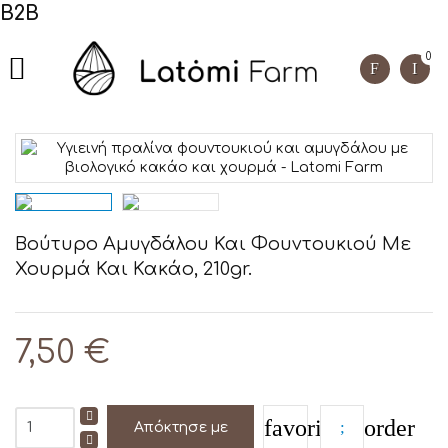
B2B
0

Βούτυρο Αμυγδάλου Και Φουντουκιού Με
Χουρμά Και Κακάο, 210gr.
7,50 €
favorite_border
Απόκτησε με