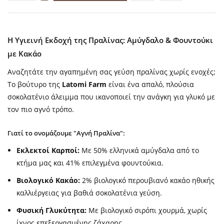
Η Υγιεινή Εκδοχή της Πραλίνας: Αμύγδαλο & Φουντούκι
με Κακάο
Αναζητάτε την αγαπημένη σας γεύση πραλίνας χωρίς ενοχές;
Το βούτυρο της
Latomi Farm
είναι ένα απαλό, πλούσια
σοκολατένιο άλειμμα που ικανοποιεί την ανάγκη για γλυκό με
τον πιο αγνό τρόπο.
Γιατί το ονομάζουμε "Αγνή Πραλίνα":
Εκλεκτοί Καρποί:
Με 50% ελληνικά αμύγδαλα από το
κτήμα μας και 41% επιλεγμένα φουντούκια.
Βιολογικό Κακάο:
2% βιολογικό περουβιανό κακάο ηθικής
καλλιέργειας για βαθιά σοκολατένια γεύση.
Φυσική Γλυκύτητα:
Με βιολογικό σιρόπι χουρμά, χωρίς
ίχνος επεξεργασμένης ζάχαρης.