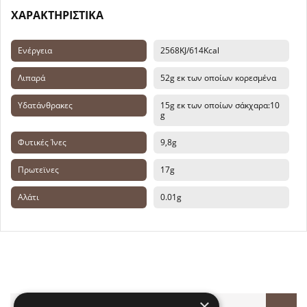
ΧΑΡΑΚΤΗΡΙΣΤΙΚΆ
Ενέργεια
2568KJ/614Kcal
Λιπαρά
52g εκ των οποίων κορεσμένα
Υδατάνθρακες
15g εκ των οποίων σάκχαρα:10
g
Φυτικές Ίνες
9,8g
Πρωτεϊνες
17g
Αλάτι
0.01g
×