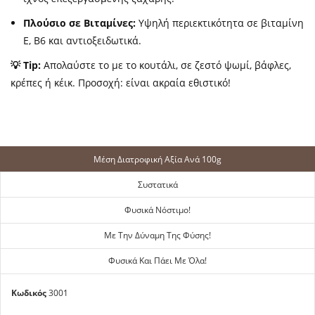
Πλούσιο σε Βιταμίνες:
Υψηλή περιεκτικότητα σε βιταμίνη
ΔΗΜΙΟΥΡΓΊΑ ΛΊΣΤΑ ΕΠΙΘΥΜΗΤΏΝ
Ε, Β6 και αντιοξειδωτικά.
ΣΎΝΔΕΣΗ
💡 Tip:
Απολαύστε το με το κουτάλι, σε ζεστό ψωμί, βάφλες,
κρέπες ή κέικ. Προσοχή: είναι ακραία εθιστικό!
ΌΝΟΜΑ ΛΊΣΤΑ ΕΠΙΘΥΜΙΤΏΝ
Πρέπει να εισέλθετε για να σώσετε προϊόντα
ΠΡΟΣΘΉΚΗ ΣΤΗ ΛΊΣΤΑ ΕΠΙΘΥΜΙΏΝ
στην λίστα επιθυμητών.
add_circle_outline
Create new list
Ακύρωση
Σύνδεση
Μέση Διατροφική Αξία Ανά 100g
Ακύρωση
Δημιουργία λίστα
επιθυμητών
Συστατικά
Φυσικά Νόστιμο!
Με Την Δύναμη Της Φύσης!
Φυσικά Και Πάει Με Όλα!
Κωδικός
3001